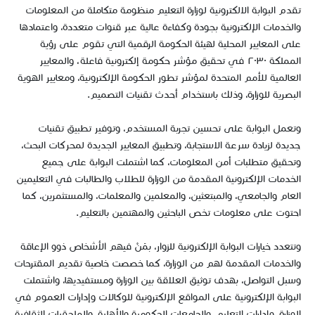
​تقدم البوابة الالكترونية لوزارة التعليم منظومة متكاملة من المعلومات
والخدمات الإلكترونية بجودة وكفاءة عالية عبر قنوات متعددة، واعتمادها
على المعايير المحلية لهيئة الحكومة الرقمية ​ التي تقوم على رؤية
المملكة ٢٠٣٠ في تحقيق مؤشر حكومة إلكترونية فاعلة ، والمعايير
العالمية للأمم المتحدة لمؤشر تطور الحكومة الإلكترونية، ومعايير الهوية
البصرية للوزارة، وذلك باستخدام أحدث تقنيات التصميم.
وتعمل البوابة على تحسين تجربة المستخدم، وتوفير تطبيق تقنيات
جديدة لزيادة سرعة الاستجابة، وتطبيق المعايير الجديدة لمحركات البحث،
وتحقيق متطلبات أمن المعلومات، كما اشتملت البوابة على جميع
الخدمات الإلكترونية المقدمة من الوزارة للطلاب والطالبات في التعليمين
العام والجامعي، والمبتعثين، والمعلمين والمعلمات، والمستثمرين، كما
احتوت على معلومات تخص الباحثين والمهتمين بالتعليم.
وتتعدد خيارات البوابة الإلكترونية للزوار، بمَنْ فيهم الأشخاص ذوو الإعاقة
والخدمات المقدمة لهم من الو​زارة، كما خصصت خاصية تقديم المقترحات
وسبل التواصل، بهدف توثيق العلاقة بين الوزارة ومستفيديها، واشتملت
البوابة الإلكترونية على المواقع الإلكترونية للوكالات وإدارات العموم في
الوزارة، وإدارات التعليم، والجامعات الحكومية والأهلية، والملحقيات الثقافية