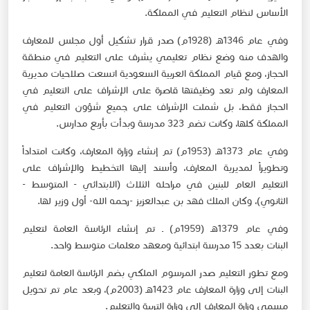
الأساس لنظام التعليم في المملكة​.
وفي عام 1346هـ (1928م) صدر قرار تشكيل أول مجلس للمعارف
والهدف منه وضع نظام تعليمي يشرف على التعليم في منطقة
الحجاز، ومع قيام المملكة العربية السعودية اتسعت صلاحيات مديرية
المعارف ولم تعد وظيفتها قاصرة على الإشراف على التعليم في
الحجاز فقط، بل شملت الإشرا​ف على جميع شؤون التعليم في
المملكة كلها، وكانت تضم 323 مدرسة وبدأت بأربع مدارس​.
وفي عام 1373هـ (1953​م) تم إنشاء وزارة المعارف، وكانت امت​داداً
وتطويراً لمديرية المعارف، وأسند إليها التخطيط والإشراف على
التعليم العام للبنين في مراحله الثلاث (الابتدائي - المتوسط -
الثانوي)، وكان الملك فهد بن عبدالعزيز -رحمه الله- أول وزير لها.
وفي عام 1379هـ (1959م) ـ تم إنشاء الرئاسة العامة لتعليم
البنات بعدد 15 مدرسة ابتدائية ومعهد معلمات متوسط واحد.
ومع تطور التعليم صدر المرسوم الملكي بضم الرئاسة العامة لتعليم
البنات إلى وزارة المعارف عام 1423هـ (2003م)، وبعد عام تم تحويل
مسمى وزارة المعارف إلى وزارة التربية والتعليم.