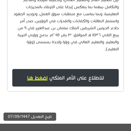
والتكامل بينهما بما ينعكس إيجابا على الارتقاء بالمخرجات
التعليمية، وبما يتناسب مع متطلبات سوق العمل، وتوحيد الجهود
واستثمار الطاقات والكفاءات والقدرات في الوزارتين، صدر أمر
خادم الحرمين الشريفين الملك سلمان بن عبدالعزيز في ٩ من
ربيع الثاني ١٤٣٦ هـ الموافق ٣٠ يناير ٢٠١٥م بدمج وزارتي التربية
والتعليم والتعليم العالي في وزارة واحدة بمسمى (وزارة
التعليم).​
للاطلاع على الأمر الملكي
اضغط هنا
تاريخ التعديل 07/09/1447