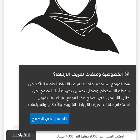
🍪 الخصوصية وملفات تعريف الارتباط؟
هذا الموقع يستخدم ملفات تعريف الارتباط الخاصة للتأكد من
سهولة الاستخدام وضمان تحسين تجربتك أثناء التصفح. من
د. مشاعل بنت صالح السلامة
خلال الاستمرار في تصفح هذا الموقع، فإنك تقر بقبول
💬
استخدام ملفات تعريف الارتباط.
الشروط والأحكام والسياسات
السيرة الذاتية
الاستمرار في التصفح
البريد الإلكتروني: masalamah@moe.gov.sa
هاتف: 00442032497000
الاقتراحات
أوقات العمل:من 9:00 صباحا الى 4:00 مساءا