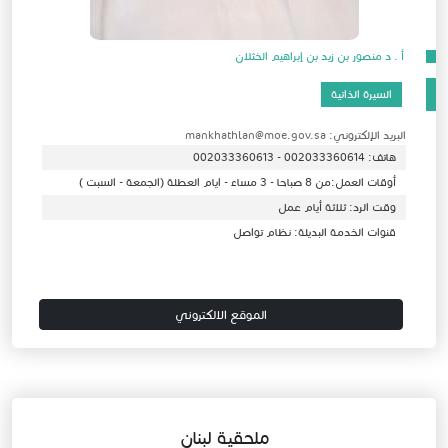
أ . د منصور بن زيد بن إبراهيم الخثلان
السيرة الذاتية
البريد الإلكتروني: mankhathlan@moe.gov.sa
هاتف: 002033360614 - 002033360613
أوقات العمل:من 8 صباحا - 3 مساء - ايام العطلة (الجمعة - السبت )
وقت الرد: ثلاثة أيام عمل
قنوات الخدمة البديلة: نظام تواصل
الموقع الالكتروني
ملحقية لبنان