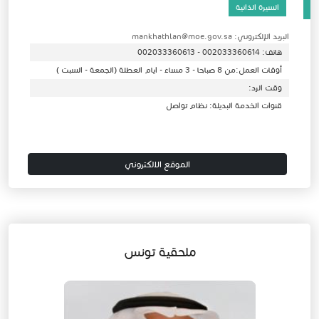
السيرة الذاتية
البريد الإلكتروني: mankhathlan@moe.gov.sa
هاتف: 002033360614 - 002033360613
أوقات العمل:من 8 صباحا - 3 مساء - ايام العطلة (الجمعة - السبت )
وقت الرد:
قنوات الخدمة البديلة: نظام تواصل
الموقع الالكتروني
ملحقية تونس