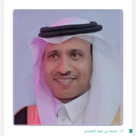
أ.د. محمد بن خزيم الشمري