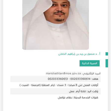
أ . د منصور بن زيد بن إبراهيم الخثلان
السيرة الذاتية
البريد الإلكتروني: mankhathlan@moe.gov.sa
هاتف: 002033360614 - 002033360613
أوقات العمل:من 8 صباحا - 3 مساء - ايام العطلة (الجمعة - السبت )
وقت الرد: ثلاثة أيام عمل
قنوات الخدمة البديلة: نظام تواصل