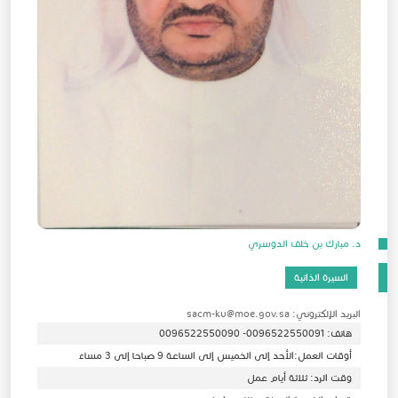
د. مبارك بن خلف الدوسري
السيرة الذاتية
البريد الإلكتروني: sacm-ku@moe.gov.sa
هاتف: 0096522550091- 0096522550090
أوقات العمل:الأحد إلى الخميس إلى الساعة 9 صباحا إلى 3 مساء
وقت الرد: ثلاثة أيام عمل