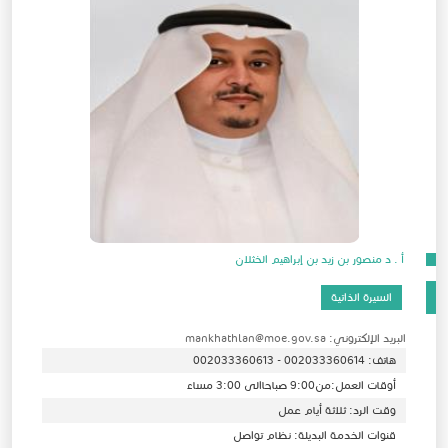
أ . د منصور بن زيد بن إبراهيم الخثلان
السيرة الذاتية
البريد الإلكتروني: mankhathlan@moe.gov.sa
هاتف: 002033360614 - 002033360613
أوقات العمل:من9:00 صباحاالى 3:00 مساء
وقت الرد: ثلاثة أيام عمل
قنوات الخدمة البديلة: نظام تواصل