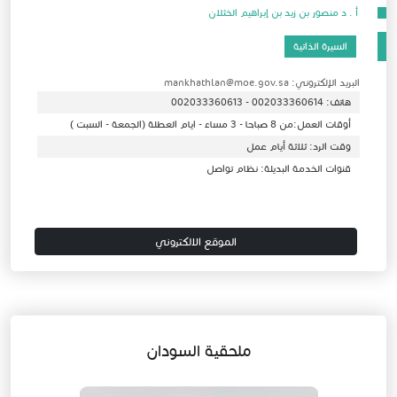
أ . د منصور بن زيد بن إبراهيم الخثلان
السيرة الذاتية
البريد الإلكتروني: mankhathlan@moe.gov.sa
هاتف: 002033360614 - 002033360613
أوقات العمل:من 8 صباحا - 3 مساء - ايام العطلة (الجمعة - السبت )
وقت الرد: ثلاثة أيام عمل
قنوات الخدمة البديلة: نظام تواصل
الموقع الالكتروني
ملحقية السودان