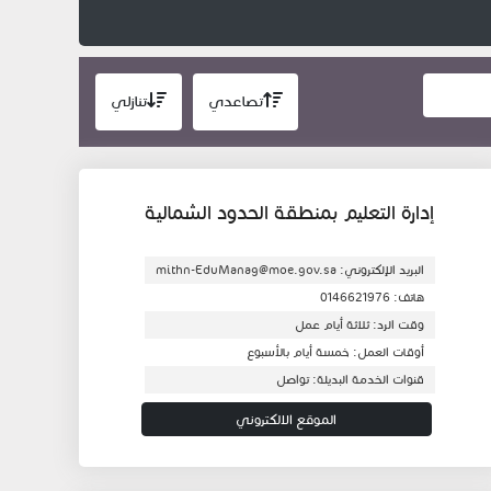
تصاعدي
تنازلي
إدارة التعليم بمنطقة الحدود الشمالية
البريد الإلكتروني: mithn-EduManag@moe.gov.sa
هاتف: 0146621976
وقت الرد: ثلاثة أيام عمل
أوقات العمل: خمسة أيام بالأسبوع
قنوات الخدمة البديلة: تواصل
الموقع الالكتروني