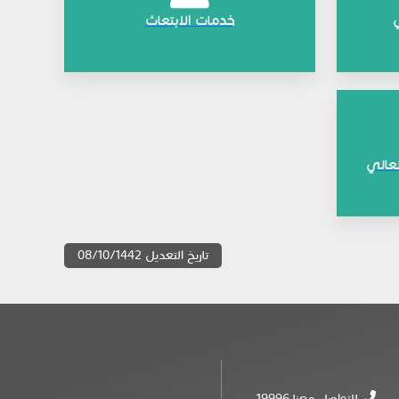
​
خدمات الابتعاث
لعالي
تاريخ التعديل 08/10/1442
للتواصل معنا 19996