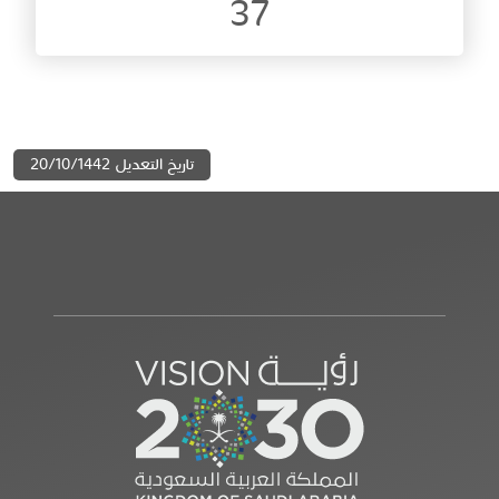
37
تاريخ التعديل 20/10/1442