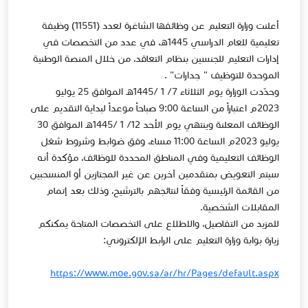
أعلنت وزارة التعليم عن وظائفها الشاغرة لعدد (11551) وظيفة
تعليمية للعام الدراسي 1445هـ، في عدد من التخصصات في
إدارات التعليم للجنسين بنظام التعاقد، من خلال المنصة الوطنية
الموحدة للتوظيف " جدارات" .
وحدّدت الوزارة يوم الثلاثاء 7/ 1 /1445هـ الموافق 25 يوليو
2023م اعتباراً من الساعة 9:00 صباحاً موعداً لبداية التقديم على
الوظائف المعلنة وينتهي يوم الأحد 12/ 1 /1445هـ الموافق 30
يوليو 2023م الساعة 11:00 مساءً، وفق ضوابط وشروط شغل
الوظائف التعليمية وفي المناطق المحددة للوظائف، مؤكدة أنه
سيتم التعويض بمتقدمين آخرين عن غير المجتازين أو المنسحبين
من القائمة الرئيسية وفقاً لنتائجهم بالترشيح، وذلك بعد إتمام
المقابلات الشخصية.
للمزيد من التفاصيل، والاطلاع على التخصصات المتاحة يمكنكم
زيارة بوابة وزارة التعليم على الرابط الإلكتروني:​​
https://www.moe.gov.sa/ar/hr/Pages/default.aspx​​