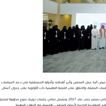
عرض آلية عمل المجلس وأبرز أهدافه، وأدواره المستقبلية في دعم السياسات
سات المقبلة، والاتفاق على القضايا التعليمية ذات الأولوية على جدول أعمال
ويأتي اللقاء في بداية أعمال المجلس الاستشاري للمعلمين التي تستمر حتى عام 2027، وتشمل ثماني جلسات دورية، تتنوع محاورها لتش
امج التطويرية النوعية لأعضاء المجلس، بالتنسيق مع الجهات المعنية.