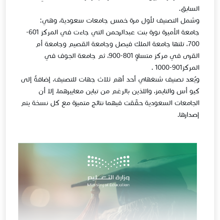
السابق.
وشمل التصنيف لأول مرة خمس جامعات سعودية، وهي:
جامعة الأميرة نورة بنت عبدالرحمن التي جاءت في المركز 601-
700، تلتها جامعة الملك فيصل وجامعة القصيم وجامعة أم
القرى في مركز متساوٍ 801-900، ثم جامعة الجوف في
المركز901-1000 .
ويُعد تصنيف شنغهاي أحد أهم ثلاث جهات للتصنيف، إضافةُ إلى
كيو أس والتايمز، واللذين بالرغم من تباين معاييرهما، إلا أن
الجامعات السعودية حقّقت فيهما نتائج متميزة مع كل نسخة يتم
إصدارها. ​