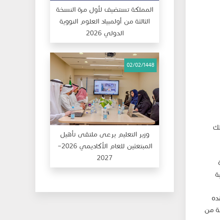
المملكة تستضيف لأول مرة النسخة
الثالثة من أولمبياد العلوم النووية
الدولي 2026
02/02/1448
لك
وزير التعليم يرعى ملتقى تأهيل
المبتعثين للعام الأكاديمي 2026–
2027
ة
ده
بة من