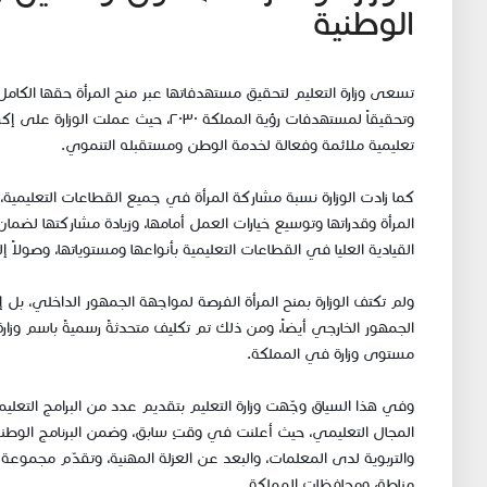
الوطنية
تسعى وزارة التعليم لتحقيق مستهدفاتها عبر منح المرأة حقها الكامل
وتحقيقاً لمستهدفات رؤية المملكة ٢٠٣٠، 
تعليمية ملائمة وفعالة لخدمة الوطن ومستقبله التنموي.
كما زادت الوزارة نسبة مشاركة المرأة في جميع القطاعات التعليمي
المرأة وقدراتها وتوسيع خيارات العمل أمامها، وزيادة مشاركتها لضما
القيادية العليا في القطاعات التعليمية بأنواعها ومستوياتها، وصولاً
ولم تكتف الوزارة بمنح المرأة الفرصة لمواجهة الجمهور الداخلي، بل 
الجمهور الخارجي أيضاً، ومن ذلك تم تكليف متحدثةً رسميةً باسم وزار
مستوى وزارة في المملكة.
وفي هذا السياق وجّهت وزارة التعليم بتقديم عدد من البرامج التعلي
المجال التعليمي، حيث أعلنت في وقتٍ سابق، وضمن البرنامج الوطني 
والتربوية لدى المعلمات، والبعد عن العزلة المهنية، وتقدّم مجم
مناطق ومحافظات المملكة.