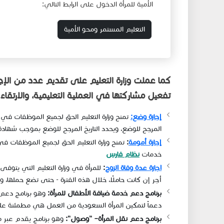
الأمية للمرأة الدخول على الرابط التالي:
التعليم المستمر ومحو الأمية
​كما عملت وزارة التعليم على تقديم عدد من الإ
تفعيل مشاركتها في العملية التعليمية، والارتقا
إجازة وضع:
تمنح وزارة التعليم الحق لجميع الموظفات في
المرجح للوضع، ويحدد التاريخ المرجح للوضع بموجب شها
إجازة أمومة​
:
تمنح وزارة ال​تعليم الحق لجميع الموظفات ف
خدمات
نظام فارس
اجازة عدة وفاة الزوج
:
للمرأة في وزارة التعليم التي يتوفى
أجر إن كانت حاملًا، خلال هذه الفترة - حتى تضع حملها
برنامج دعم خدمة ضيافة الأطفال للمرأة:
وهو برنامج ​دعم 
دعماً لتمكين المرأة السعودية من العمل هي مطمئنة على
برنامج دعم نقل المرأة– "وصول":
وهو برنامج يقدم عبر 