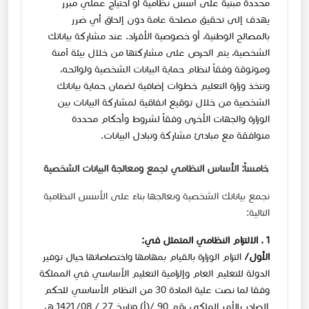
محددة مبنية على أُسس نظامية أو احتياج عملي مبرر
يهدف إلى تحقيق مصلحة عامة دون إلحاق أي ضرر
بالمصالح الوطنية، أو خصوصية الأفراد. عند مشاركة بياناتك
الشخصية، يتم الحرص على مشاركتها من خلال بيئة آمنة
وموثوقة وفقاً لنظام حماية البيانات الشخصية ولوائحه،
وتتخذ وزارة التعليم خطوات إضافية لضمان حماية بياناتك
الشخصية من خلال توقيع اتفاقية لمشاركة البيانات بين
الوزارة والجهات الأخرى وفقاً لشروط وأحكام محددة
متوافقة مع مبادئ مشاركة وتبادل البيانات.​
خامساً: الأساس النظامي لجمع ومعالجة البيانات الشخصية
نجمع بياناتك الشخصية ونعالجها ​بناءً على الأسس ​النظامية
التالية:
1 . الالتزام النظامي المتمثل في:
الأول/
التزام الوزارة بالقيام بمهامها واختصاصاتها حيال توفير
الدولة للتعليم العام وإلزامية التعليم الأساسي في المملكة
وفقا لما نصت علية المادة 30 من النظام الأساسي للحكم​
الصادر بالأمر الملكي رقم 90 /(أ) وتاريخ 27 / 08/ 1421 هـ،