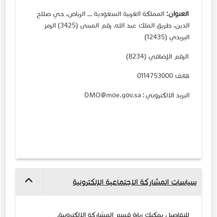
العنوان:
المملكة العربية السعودية ـــــ الرياض، حي صلاح
الدين، طريق الم​لك عبد الله، رقم المبنى (3425) الرمز
البريدي (12435)
الرقم الإضافي (8234)
هاتف 0114753000
البريد الالكتروني ​:
DMO@moe.gov.sa
سياسات المشاركة الاجتماعية الإلكترونية
للتفاصيل يمكنك زيارة قسم المشاركة الإلكترونية،