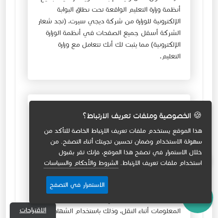
أنظمة وزارة التعليم الواقعة تحت نطاق البوابة
الإلكترونية للوزارة من شركة ديجي سيرت، (تجد شعار
الشركة أسفل جميع الصفحات في أنظمة الوزارة
الإلكترونية) مما يثبت لك أنك تتعامل مع وزارة
التعليم.
تشفير التعاملات الإلكترونية وكلمات
🍪 الخصوصية وملفات تعريف الارتباط؟
السر
هذا الموقع يستخدم ملفات تعريف الارتباط الخاصة للتأكد من
قام فريق أمن المعلومات في البوابة بتحويل جميع
سهولة الاستخدام وضمان تحسين تجربتك أثناء التصفح. من
خلال الاستمرار في تصفح هذا الموقع، فإنك تقر بقبول
التعاملات الإلكترونية وتبادل البيانات وكلمات السر
💬
استخدام ملفات تعريف الارتباط.
الشروط والأحكام والسياسات
إلى بروتوكول (HTTPS) لتشفير عملية تبادل
البيانات، وتأمين تشفيرها وتفادي مشاكل الاتصال
الاستمرار في التصفح
مثل التجسُّس أو التنصُّت. كما يُساعِد بروتوكول
الطبقات الأمنية (SSL) في التحقُّق من عدم تغيُّر
الاقتراحات
المعلومات أثناء النقل، وذلك باستخدام الشهادات